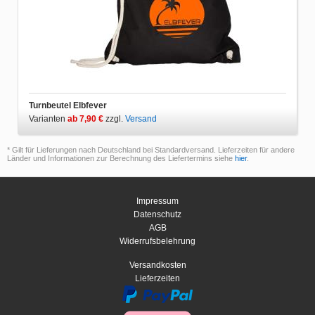
Turnbeutel Elbfever
Varianten
ab 7,90 €
zzgl.
Versand
* Gilt für Lieferungen nach Deutschland bei Standardversand. Lieferzeiten für andere
Länder und Informationen zur Berechnung des Liefertermins siehe
hier
.
Impressum
Datenschutz
AGB
Widerrufsbelehrung
Versandkosten
Lieferzeiten