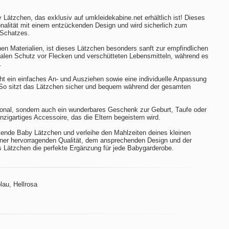
ätzchen, das exklusiv auf umkleidekabine.net erhältlich ist! Dieses
onalität mit einem entzückenden Design und wird sicherlich zum
 Schatzes.
hen Materialien, ist dieses Lätzchen besonders sanft zur empfindlichen
malen Schutz vor Flecken und verschütteten Lebensmitteln, während es
.
ht ein einfaches An- und Ausziehen sowie eine individuelle Anpassung
So sitzt das Lätzchen sicher und bequem während der gesamten
tional, sondern auch ein wunderbares Geschenk zur Geburt, Taufe oder
nzigartiges Accessoire, das die Eltern begeistern wird.
kende Baby Lätzchen und verleihe den Mahlzeiten deines kleinen
seiner hervorragenden Qualität, dem ansprechenden Design und der
es Lätzchen die perfekte Ergänzung für jede Babygarderobe.
lau, Hellrosa