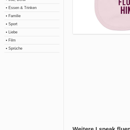
• Essen & Trinken
• Familie
• Sport
• Liebe
• Film
• Sprüche
Weitere I speak flue