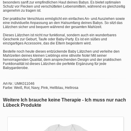
besonders sanft zur empfindlichen Haut deines Babys. Es bietet optimalen
Schutz vor Flecken und verschütteten Lebensmitteln, während es gleichzeitig
angenehm zu tragen ist.
Der praktische Verschluss ermöglicht ein einfaches An- und Ausziehen sowie
eine individuelle Anpassung an den Halsumfang deines Babys. So sitzt das
Lätzchen sicher und bequem während der gesamten Mahlzeit.
Dieses Lätzchen ist nicht nur funktional, sondern auch ein wunderbares
Geschenk zur Geburt, Taufe oder Baby-Party. Es ist ein süßes und
einzigartiges Accessoire, das die Eltern begeistern wird.
Bestelle noch heute dieses entzückende Baby Lätzchen und verleihe den
Mahlzeiten deines kleinen Lieblings eine stilvolle Note! Mit seiner
hervorragenden Qualität, dem ansprechenden Design und der praktischen
Funktionalität ist dieses Lätzchen die perfekte Ergänzung für jede
Babygarderobe.
Art-Nr.: UMK011046
Farbe: Weiß, Rot, Navy, Pink, Hellblau, Hellrosa
Weitere Ich brauche keine Therapie - Ich muss nur nach
Lübeck Produkte