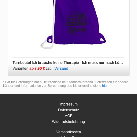
Turnbeutel Ich brauche keine Therapie - Ich muss nur nach Lübeck
Varianten
ab 7,90 €
zzgl.
Versand
* Gilt für Lieferungen nach Deutschland bei Standardversand. Lieferzeiten für andere
Länder und Informationen zur Berechnung des Liefertermins siehe
hier
.
Impressum
Datenschutz
AGB
Widerrufsbelehrung
Versandkosten