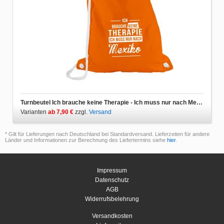
Turnbeutel Ich brauche keine Therapie - Ich muss nur nach Mexiko
Varianten
ab 7,90 €
zzgl.
Versand
* Gilt für Lieferungen nach Deutschland bei Standardversand. Lieferzeiten für andere
Länder und Informationen zur Berechnung des Liefertermins siehe
hier
.
Impressum
Datenschutz
AGB
Widerrufsbelehrung
Versandkosten