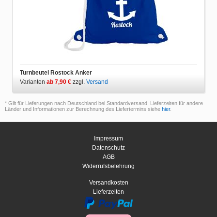
Turnbeutel Rostock Anker
Varianten
ab 7,90 €
zzgl.
Versand
* Gilt für Lieferungen nach Deutschland bei Standardversand. Lieferzeiten für andere
Länder und Informationen zur Berechnung des Liefertermins siehe
hier
.
Impressum
Datenschutz
AGB
Widerrufsbelehrung
Versandkosten
Lieferzeiten