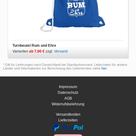
Turnbeutel Rum und Ehre
Varianten
ab 7,90 €
zzgl.
Versand
* Gilt für Lieferungen nach Deutschland bei Standardversand. Lieferzeiten für andere
Länder und Informationen zur Berechnung des Liefertermins siehe
hier
.
Impressum
Datenschutz
AGB
Widerrufsbelehrung
Versandkosten
Lieferzeiten