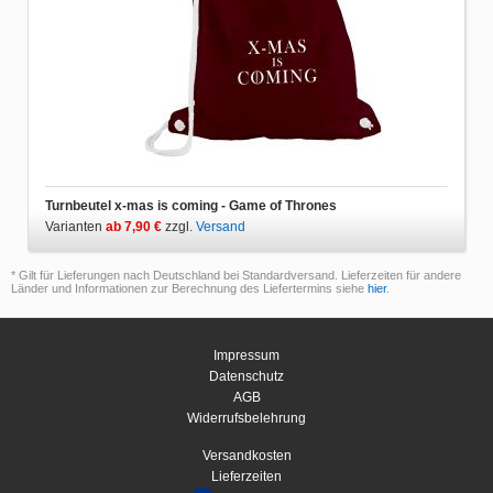
Turnbeutel x-mas is coming - Game of Thrones
Varianten
ab 7,90 €
zzgl.
Versand
* Gilt für Lieferungen nach Deutschland bei Standardversand. Lieferzeiten für andere
Länder und Informationen zur Berechnung des Liefertermins siehe
hier
.
Impressum
Datenschutz
AGB
Widerrufsbelehrung
Versandkosten
Lieferzeiten