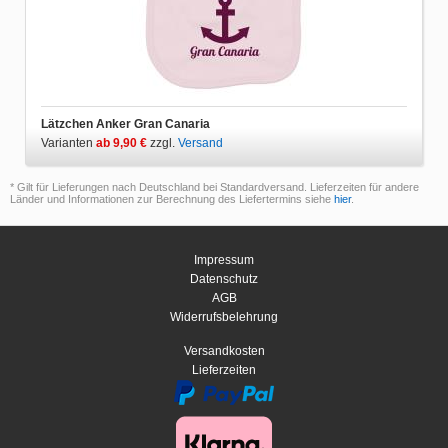
Lätzchen Anker Gran Canaria
Varianten
ab 9,90 €
zzgl.
Versand
* Gilt für Lieferungen nach Deutschland bei Standardversand. Lieferzeiten für andere
Länder und Informationen zur Berechnung des Liefertermins siehe
hier
.
Impressum
Datenschutz
AGB
Widerrufsbelehrung
Versandkosten
Lieferzeiten