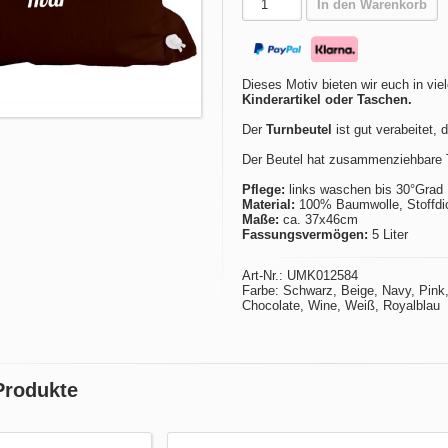
In den Warenkorb
Dieses Motiv bieten wir euch in vie
Kinderartikel oder Taschen.
Der
Turnbeutel
ist gut verabeitet, 
Der Beutel hat zusammenziehbare T
Pflege:
links waschen bis 30°Grad
Material:
100% Baumwolle, Stoffdic
Maße:
ca. 37x46cm
Fassungsvermögen:
5 Liter
Art-Nr.: UMK012584
Farbe: Schwarz, Beige, Navy, Pink, 
Chocolate, Wine, Weiß, Royalblau
Produkte