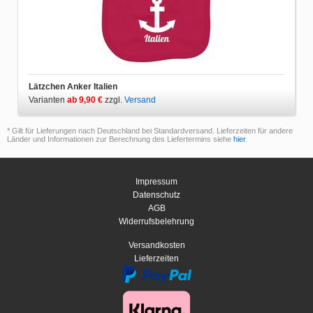
Lätzchen Anker Italien
Varianten
ab 9,90 €
zzgl.
Versand
* Gilt für Lieferungen nach Deutschland bei Standardversand. Lieferzeiten für andere
Länder und Informationen zur Berechnung des Liefertermins siehe
hier
.
Impressum
Datenschutz
AGB
Widerrufsbelehrung
Versandkosten
Lieferzeiten