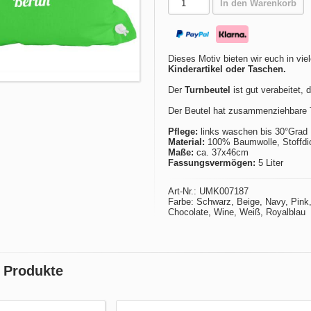
In den Warenkorb
Dieses Motiv bieten wir euch in vie
Kinderartikel oder Taschen.
Der
Turnbeutel
ist gut verabeitet, 
Der Beutel hat zusammenziehbare T
Pflege:
links waschen bis 30°Grad
Material:
100% Baumwolle, Stoffdic
Maße:
ca. 37x46cm
Fassungsvermögen:
5 Liter
Art-Nr.: UMK007187
Farbe: Schwarz, Beige, Navy, Pink, 
Chocolate, Wine, Weiß, Royalblau
r Produkte