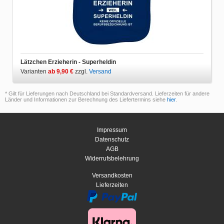
Lätzchen Erzieherin - Superheldin
Varianten
ab 9,90 €
zzgl.
Versand
* Gilt für Lieferungen nach Deutschland bei Standardversand. Lieferzeiten für andere
Länder und Informationen zur Berechnung des Liefertermins siehe
hier
.
Impressum
Datenschutz
AGB
Widerrufsbelehrung
Versandkosten
Lieferzeiten