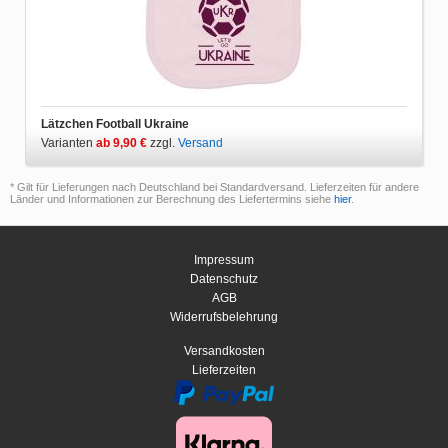
Lätzchen Football Ukraine
Varianten
ab 9,90 €
zzgl.
Versand
* Gilt für Lieferungen nach Deutschland bei Standardversand. Lieferzeiten für andere
Länder und Informationen zur Berechnung des Liefertermins siehe
hier
.
Impressum
Datenschutz
AGB
Widerrufsbelehrung
Versandkosten
Lieferzeiten