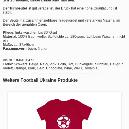
Shirts, Hoodies, Kinderartikel oder Taschen.
Der
Turnbeutel
ist gut verabeitet, der Druck hat eine hohe Qualität und ist
stabil.
Der Beutel hat zusammenziehbare Tragekordel und verstärktes Material im
Bereich der genähten Ösen.
Pflege:
links waschen bis 30°Grad
Material:
100% Baumwolle, Stoffdichte ca. 180g/qm, läuft beim Waschen nicht
ein
Maße:
ca. 37x46cm
Fassungsvermögen:
5 Liter
Art-Nr.: UMK016473
Farbe: Schwarz, Beige, Navy, Pink, Grün, Rot, Dunkelgrau, Surfblau, Hellgrün,
Violett, Orange, Blau, Gelb, Chocolate, Wine, Weiß, Royalblau
Weitere Football Ukraine Produkte