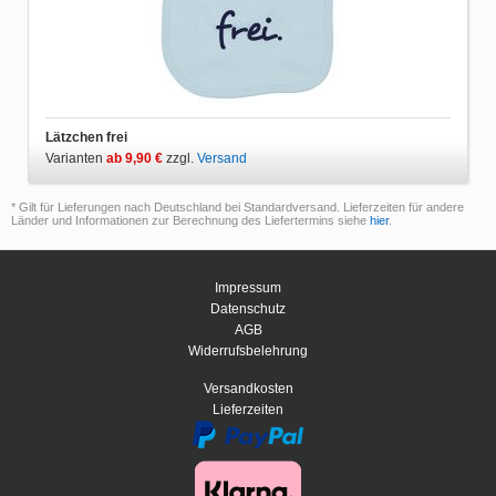
Lätzchen frei
Varianten
ab 9,90 €
zzgl.
Versand
* Gilt für Lieferungen nach Deutschland bei Standardversand. Lieferzeiten für andere
Länder und Informationen zur Berechnung des Liefertermins siehe
hier
.
Impressum
Datenschutz
AGB
Widerrufsbelehrung
Versandkosten
Lieferzeiten