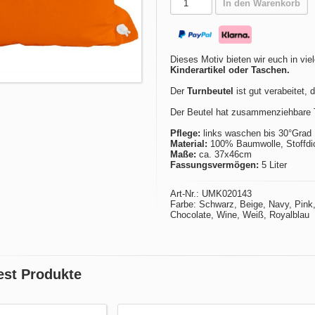
In den Warenkorb
Dieses Motiv bieten wir euch in vie
Kinderartikel oder Taschen.
Der
Turnbeutel
ist gut verabeitet, 
Der Beutel hat zusammenziehbare T
Pflege:
links waschen bis 30°Grad
Material:
100% Baumwolle, Stoffdic
Maße:
ca. 37x46cm
Fassungsvermögen:
5 Liter
Art-Nr.: UMK020143
Farbe: Schwarz, Beige, Navy, Pink, 
Chocolate, Wine, Weiß, Royalblau
est Produkte