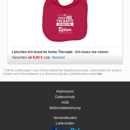
Lätzchen Ich brauche keine Therapie - Ich muss nur reisen
Varianten
ab 9,90 €
zzgl.
Versand
* Gilt für Lieferungen nach Deutschland bei Standardversand. Lieferzeiten für andere
Länder und Informationen zur Berechnung des Liefertermins siehe
hier
.
Impressum
Datenschutz
AGB
Widerrufsbelehrung
Versandkosten
Lieferzeiten