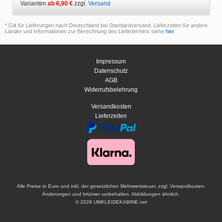
Varianten
ab 6,90 €
zzgl.
Versand
* Gilt für Lieferungen nach Deutschland bei Standardversand. Lieferzeiten für andere
Länder und Informationen zur Berechnung des Liefertermins siehe
hier
.
Impressum
Datenschutz
AGB
Widerrufsbelehrung
Versandkosten
Lieferzeiten
Alle Preise in Euro und inkl. der gesetzlichen Mehrwertsteuer, zzgl. Versandkosten.
Änderungen und Irrtümer vorbehalten. Abbildungen ähnlich.
© 2026 UMKLEIDEKABINE.net