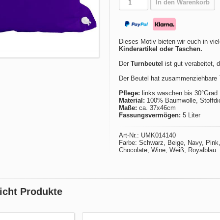
In den Warenkorb
Dieses Motiv bieten wir euch in vie
Kinderartikel oder Taschen.
Der
Turnbeutel
ist gut verabeitet, 
Der Beutel hat zusammenziehbare T
Pflege:
links waschen bis 30°Grad
Material:
100% Baumwolle, Stoffdic
Maße:
ca. 37x46cm
Fassungsvermögen:
5 Liter
Art-Nr.: UMK014140
Farbe: Schwarz, Beige, Navy, Pink, 
Chocolate, Wine, Weiß, Royalblau
icht Produkte