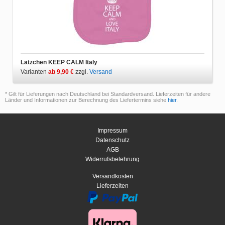
Lätzchen KEEP CALM Italy
Varianten
ab 9,90 €
zzgl.
Versand
* Gilt für Lieferungen nach Deutschland bei Standardversand. Lieferzeiten für andere
Länder und Informationen zur Berechnung des Liefertermins siehe
hier
.
Impressum
Datenschutz
AGB
Widerrufsbelehrung
Versandkosten
Lieferzeiten