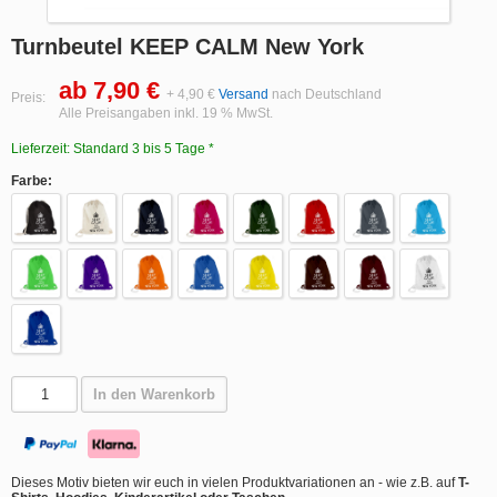
Turnbeutel KEEP CALM New York
ab 7,90 €
+ 4,90 €
Versand
nach Deutschland
Preis:
Alle Preisangaben inkl. 19 % MwSt.
Lieferzeit: Standard 3 bis 5 Tage *
Farbe:
In den Warenkorb
Dieses Motiv bieten wir euch in vielen Produktvariationen an - wie z.B. auf
T-