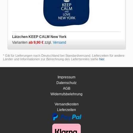
Lätzchen KEEP CALM New York
Varianten
ab 9,90 €
zzgl.
Versand
* Gilt für Lieferungen nach Deutschland bei Standardversand. Lieferzeiten für andere
Länder und Informationen zur Berechnung des Liefertermins siehe
hier
.
Impressum
Datenschutz
AGB
Widerrufsbelehrung
Versandkosten
Lieferzeiten