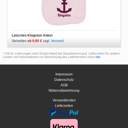
Lätzchen Kingston Anker
Varianten
ab 9,90 €
zzgl.
Versand
* Gilt für Lieferungen nach Deutschland bei Standardversand. Lieferzeiten für andere
Länder und Informationen zur Berechnung des Liefertermins siehe
hier
.
Impressum
Datenschutz
AGB
Widerrufsbelehrung
Versandkosten
Lieferzeiten