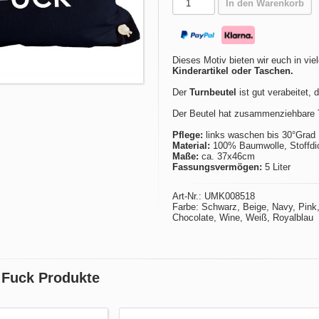
In den Warenkorb
Dieses Motiv bieten wir euch in vie
Kinderartikel oder Taschen.
Der
Turnbeutel
ist gut verabeitet, 
Der Beutel hat zusammenziehbare T
Pflege:
links waschen bis 30°Grad
Material:
100% Baumwolle, Stoffdic
Maße:
ca. 37x46cm
Fassungsvermögen:
5 Liter
Art-Nr.: UMK008518
Farbe: Schwarz, Beige, Navy, Pink, 
Chocolate, Wine, Weiß, Royalblau
 Fuck Produkte