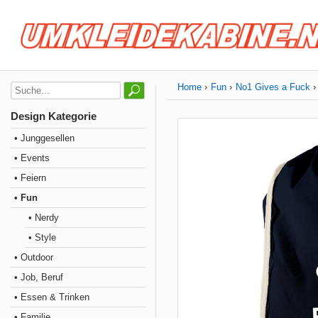
Home
Fun
No1 Gives a Fuck
Design Kategorie
• Junggesellen
• Events
• Feiern
• Fun
• Nerdy
• Style
• Outdoor
• Job, Beruf
• Essen & Trinken
• Familie