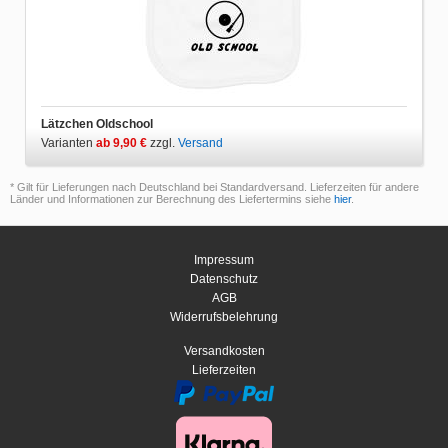
Lätzchen Oldschool
Varianten
ab 9,90 €
zzgl.
Versand
* Gilt für Lieferungen nach Deutschland bei Standardversand. Lieferzeiten für andere
Länder und Informationen zur Berechnung des Liefertermins siehe
hier
.
Impressum
Datenschutz
AGB
Widerrufsbelehrung
Versandkosten
Lieferzeiten