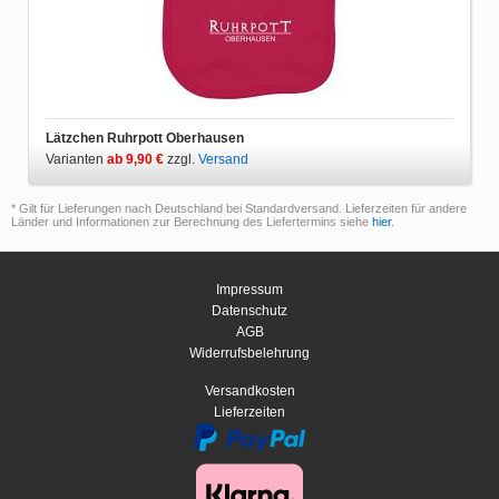
Lätzchen Ruhrpott Oberhausen
Varianten
ab 9,90 €
zzgl.
Versand
* Gilt für Lieferungen nach Deutschland bei Standardversand. Lieferzeiten für andere
Länder und Informationen zur Berechnung des Liefertermins siehe
hier
.
Impressum
Datenschutz
AGB
Widerrufsbelehrung
Versandkosten
Lieferzeiten