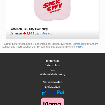
Lätzchen Sick City Hamburg
Varianten
ab 9,90 €
zzgl.
Versand
* Gilt für Lieferungen nach Deutschland bei Standardversand. Lieferzeiten für andere
Länder und Informationen zur Berechnung des Liefertermins siehe
hier
.
Impressum
Datenschutz
AGB
Widerrufsbelehrung
Versandkosten
Lieferzeiten