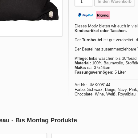
In den Warenkorb
Dieses Motiv bieten wir euch in vie
Kinderartikel oder Taschen.
Der
Turnbeutel
ist gut verabeitet, 
Der Beutel hat zusammenziehbare T
Pflege:
links waschen bis 30°Grad
Material:
100% Baumwolle, Stoffdic
Maße:
ca. 37x46cm
Fassungsvermögen:
5 Liter
Art-Nr.: UMK008144
Farbe: Schwarz, Beige, Navy, Pink, 
Chocolate, Wine, Weiß, Royalblau
eau - Bis Montag Produkte