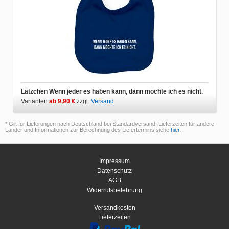
Lätzchen Wenn jeder es haben kann, dann möchte ich es nicht.
Varianten
ab 9,90 €
zzgl.
Versand
* Gilt für Lieferungen nach Deutschland bei Standardversand. Lieferzeiten für andere
Länder und Informationen zur Berechnung des Liefertermins siehe
hier
.
Impressum
Datenschutz
AGB
Widerrufsbelehrung
Versandkosten
Lieferzeiten