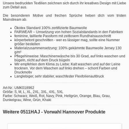
Unsere bedruckten Textilien zeichnen sich durch ihr kreatives Design mit Liebe
zum Detail aus.
Die besonderen Motive und frechen Sprüche heben dich vom tristen
Mainstream ab.
Ökotex Standard 100% zertifizierte Baumwolle
FAIRWEAR – Umsetzung von hohen Sozialstandards in den Fabriken
feminine, taillierte Passform mit zeitlosem Rundhalsausschnitt
körperbetont geschnitten - wer es lässiger mag, sollte eine Nummer
größer bestellen
Materialzusammensetzung: 100% gekämmte Baumwolle Jersey 130
g/m²
Pflegehinweise: Maschinenwäsche bis 30 Grad, auf links waschen und
bügeln, nicht auf dem Druck bügeln
Wir empfehlen dem Klima zu Liebe: Kalt waschen und auf der Leine
trocknen. Vor dem Waschen auf links drehen – schont Farben und
Druckmotiv
Langlebiger, sehr stabiler, waschfester Flexfolienaufdruck
Art-Nr.: UMK018962
Größe: S, M, L, XL, 2XL, 3XL, 4XL, 5XL
Farbe: Schwarz, Weiß, Rot, Navy, Pink, Hellgrün, Orange, Blau, Grau,
Dunkelgrau, Wine, Grün, Khaki
Weitere 0511HAJ - Vorwahl Hannover Produkte