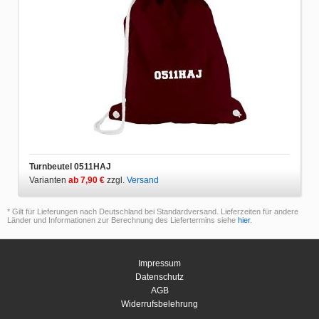
Turnbeutel 0511HAJ
Varianten
ab 7,90 €
zzgl.
Versand
* Gilt für Lieferungen nach Deutschland bei Standardversand. Lieferzeiten für andere
Länder und Informationen zur Berechnung des Liefertermins siehe
hier
.
Impressum
Datenschutz
AGB
Widerrufsbelehrung