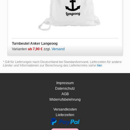
Turnbeutel Anker Langeoog
Varianten
ab 7,90 €
zzgl.
Versand
* Gilt für Lieferungen nach Deutschland bei Standardversand. Lieferzeiten für andere
Länder und Informationen zur Berechnung des Liefertermins siehe
hier
.
Impressum
Datenschutz
AGB
Widerrufsbelehrung
Versandkosten
Lieferzeiten