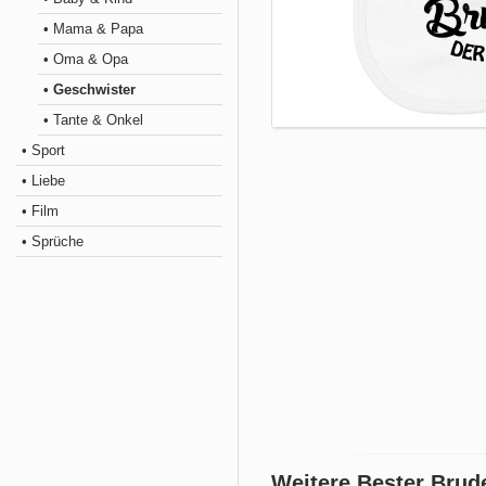
• Mama & Papa
• Oma & Opa
• Geschwister
• Tante & Onkel
• Sport
• Liebe
• Film
• Sprüche
Weitere Bester Brud