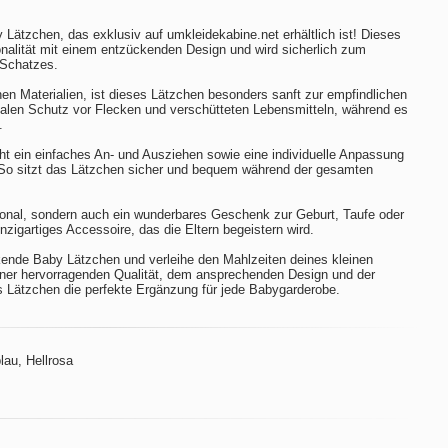
ätzchen, das exklusiv auf umkleidekabine.net erhältlich ist! Dieses
onalität mit einem entzückenden Design und wird sicherlich zum
 Schatzes.
hen Materialien, ist dieses Lätzchen besonders sanft zur empfindlichen
malen Schutz vor Flecken und verschütteten Lebensmitteln, während es
.
ht ein einfaches An- und Ausziehen sowie eine individuelle Anpassung
So sitzt das Lätzchen sicher und bequem während der gesamten
tional, sondern auch ein wunderbares Geschenk zur Geburt, Taufe oder
nzigartiges Accessoire, das die Eltern begeistern wird.
kende Baby Lätzchen und verleihe den Mahlzeiten deines kleinen
seiner hervorragenden Qualität, dem ansprechenden Design und der
es Lätzchen die perfekte Ergänzung für jede Babygarderobe.
lau, Hellrosa