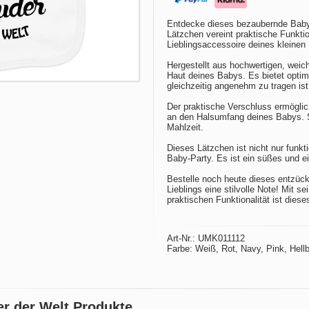
Entdecke dieses bezaubernde Baby L
Lätzchen vereint praktische Funkti
Lieblingsaccessoire deines kleinen
Hergestellt aus hochwertigen, weic
Haut deines Babys. Es bietet opti
gleichzeitig angenehm zu tragen ist
Der praktische Verschluss ermöglic
an den Halsumfang deines Babys. 
Mahlzeit.
Dieses Lätzchen ist nicht nur funk
Baby-Party. Es ist ein süßes und ei
Bestelle noch heute dieses entzüc
Lieblings eine stilvolle Note! Mit 
praktischen Funktionalität ist dies
Art-Nr.: UMK011112
Farbe: Weiß, Rot, Navy, Pink, Hellb
er der Welt Produkte